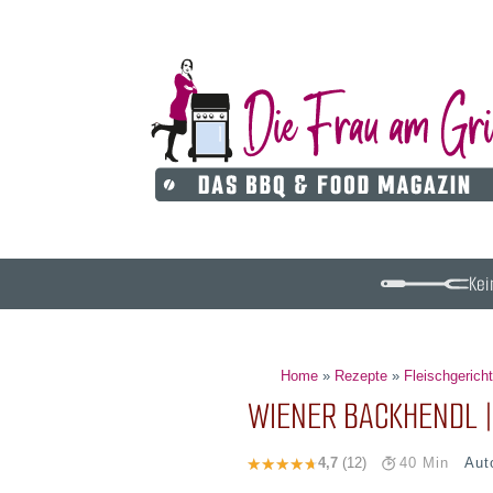
Kei
Home
»
Rezepte
»
Fleischgerich
WIENER BACKHENDL | 
Aut
4,7
(12)
40 Min