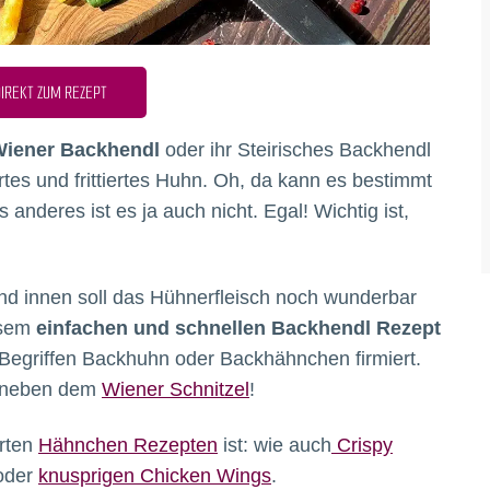
IREKT ZUM REZEPT
iener Backhendl
oder ihr Steirisches Backhendl
ertes und frittiertes Huhn. Oh, da kann es bestimmt
anderes ist es ja auch nicht. Egal! Wichtig ist,
nd innen soll das Hühnerfleisch noch wunderbar
iesem
einfachen und schnellen Backhendl Rezept
 Begriffen Backhuhn oder Backhähnchen firmiert.
er neben dem
Wiener Schnitzel
!
erten
Hähnchen Rezepten
ist: wie auch
Crispy
oder
knusprigen Chicken Wings
.