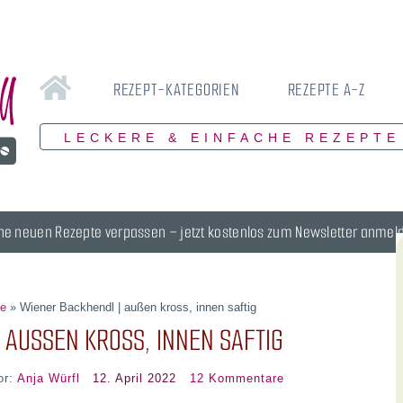
REZEPT-KATEGORIEN
REZEPTE A-Z
LECKERE & EINFACHE REZEPTE
ne neuen Rezepte verpassen – jetzt kostenlos zum Newsletter anmel
te
»
Wiener Backhendl | außen kross, innen saftig
AUSSEN KROSS, INNEN SAFTIG
or:
Anja Würfl
12. April 2022
12 Kommentare