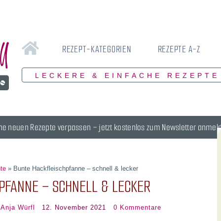
REZEPT-KATEGORIEN
REZEPTE A-Z
LECKERE & EINFACHE REZEPTE
ne neuen Rezepte verpassen – jetzt kostenlos zum Newsletter anmel
hte
»
Bunte Hackfleischpfanne – schnell & lecker
PFANNE – SCHNELL & LECKER
:
Anja Würfl
12. November 2021
0 Kommentare