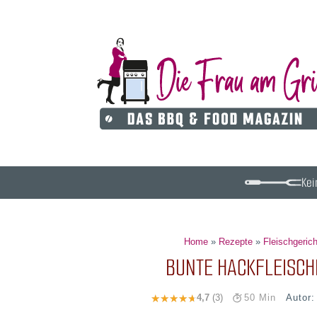
Kei
Home
»
Rezepte
»
Fleischgeric
BUNTE HACKFLEISCH
Autor
4,7
(3)
50 Min