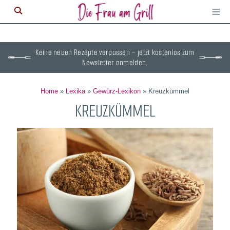
≡
M
ö
Keine neuen Rezepte verpassen – jetzt kostenlos zum
Newsletter anmelden.
Home
»
Lexika
»
Gewürz-Lexikon
»
Kreuzkümmel
KREUZKÜMMEL