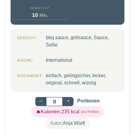
GESAMTZEIT
Minuten
10
Min.
bbq sauce, grillsauce, Sauce,
GERICHT:
Soße
International
KÜCHE:
einfach, gelingsicher, lecker,
STICHWORT:
original, schnell, würzig
–
+
Portionen
Kalorien:
235
kcal
Autor:
Anja Würfl