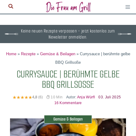
≡
M
ö
Keine neuen Rezepte verpassen – jetzt kostenlos zum
Newsletter anmelden.
Home
»
Rezepte
»
Gemüse & Beilagen
»
Currysauce | berühmte gelbe
BBQ Grillsoße
CURRYSAUCE | BERÜHMTE GELBE
BBQ GRILLSOSSE
Autor:
Anja Würfl
03. Juli 2025
4,8
(6)
10 Min
16 Kommentare
Gemüse & Beilagen