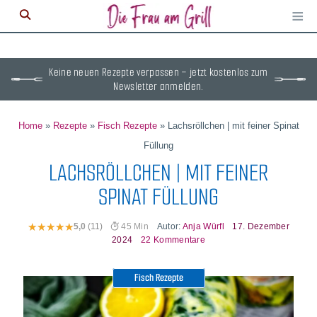
≡
M
ö
Keine neuen Rezepte verpassen – jetzt kostenlos zum
Newsletter anmelden.
Home
»
Rezepte
»
Fisch Rezepte
»
Lachsröllchen | mit feiner Spinat
Füllung
LACHSRÖLLCHEN | MIT FEINER
SPINAT FÜLLUNG
Autor:
Anja Würfl
17. Dezember
5,0
(11)
45 Min
2024
22 Kommentare
Fisch Rezepte