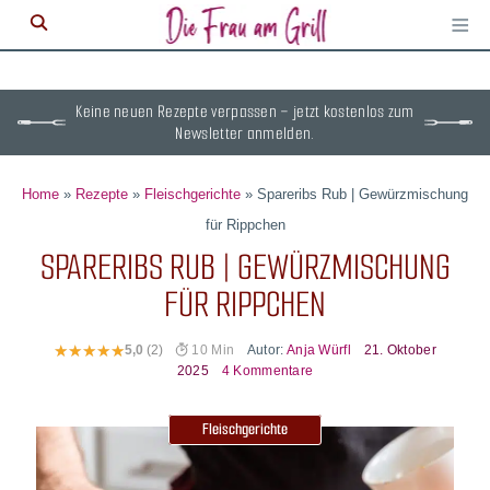
≡
M
ö
Keine neuen Rezepte verpassen – jetzt kostenlos zum
Newsletter anmelden.
Home
»
Rezepte
»
Fleischgerichte
»
Spareribs Rub | Gewürzmischung
für Rippchen
SPARERIBS RUB | GEWÜRZMISCHUNG
FÜR RIPPCHEN
Autor:
Anja Würfl
21. Oktober
5,0
(2)
10 Min
2025
4 Kommentare
Fleischgerichte