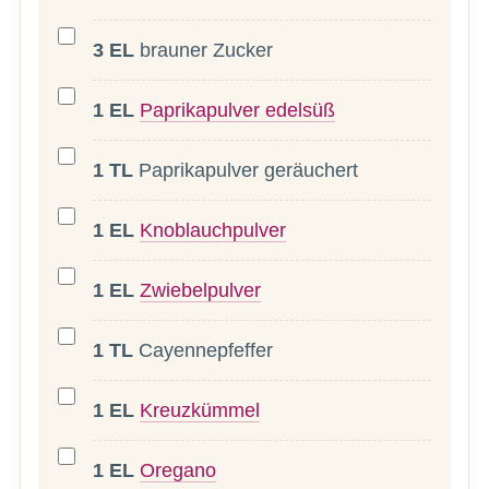
3
EL
brauner Zucker
1
EL
Paprikapulver edelsüß
1
TL
Paprikapulver geräuchert
1
EL
Knoblauchpulver
1
EL
Zwiebelpulver
1
TL
Cayennepfeffer
1
EL
Kreuzkümmel
1
EL
Oregano