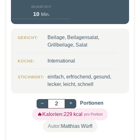
GESAMTZEIT
Minuten
10
Min.
Beilage, Beilagensalat,
GERICHT:
Grillbeilage, Salat
International
KÜCHE:
einfach, erfrischend, gesund,
STICHWORT:
lecker, leicht, schnell
–
+
Portionen
Kalorien:
229
kcal
Autor:
Matthias Würfl