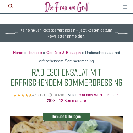
≡
M
ö
Keine neuen Rezepte verpassen – jetzt kostenlos zum
Newsletter anmelden.
Home
»
Rezepte
»
Gemüse & Beilagen
»
Radieschensalat mit
erfrischendem Sommerdressing
RADIESCHENSALAT MIT
ERFRISCHENDEM SOMMERDRESSING
Autor:
Matthias Würfl
19. Juni
4,9
(12)
10 Min
2023
12 Kommentare
Gemüse & Beilagen