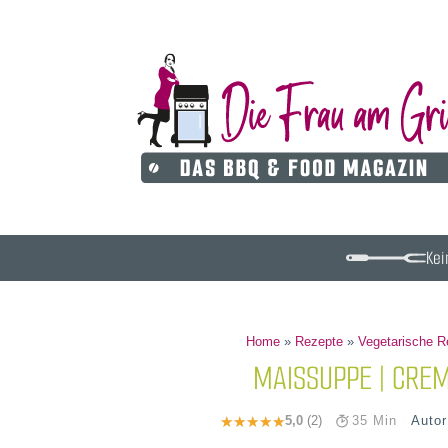
Kei
Home
»
Rezepte
»
Vegetarische R
MAISSUPPE | CREM
Auto
5,0
(2)
35 Min