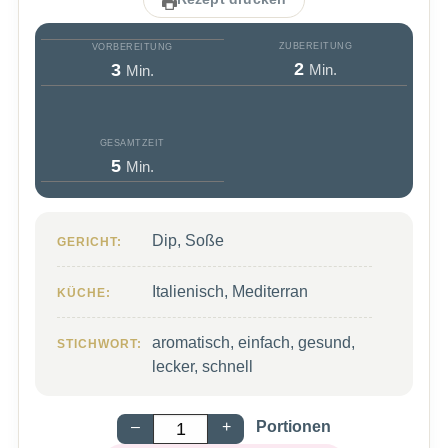
ZUBEREITUNG
VORBEREITUNG
Minuten
Minuten
2
3
Min.
Min.
GESAMTZEIT
Minuten
5
Min.
Dip, Soße
GERICHT:
Italienisch, Mediterran
KÜCHE:
aromatisch, einfach, gesund,
STICHWORT:
lecker, schnell
–
+
Portionen