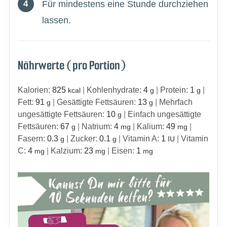
Für mindestens eine Stunde durchziehen
lassen.
Nährwerte (pro Portion)
Kalorien:
825
|
Kohlenhydrate:
4
|
Protein:
1
|
kcal
g
g
Fett:
91
|
Gesättigte Fettsäuren:
13
|
Mehrfach
g
g
ungesättigte Fettsäuren:
10
|
Einfach ungesättigte
g
Fettsäuren:
67
|
Natrium:
4
|
Kalium:
49
|
g
mg
mg
Fasern:
0.3
|
Zucker:
0.1
|
Vitamin A:
1
|
Vitamin
g
g
IU
C:
4
|
Kalzium:
23
|
Eisen:
1
mg
mg
mg