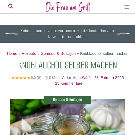
≡
M
ö
Keine neuen Rezepte verpassen – jetzt kostenlos zum
Newsletter anmelden.
Home
»
Rezepte
»
Gemüse & Beilagen
»
Knoblauchöl selber machen
KNOBLAUCHÖL SELBER MACHEN
Autor:
Anja Würfl
28. Februar 2025
5,0
(8)
5 Min
25 Kommentare
Gemüse & Beilagen