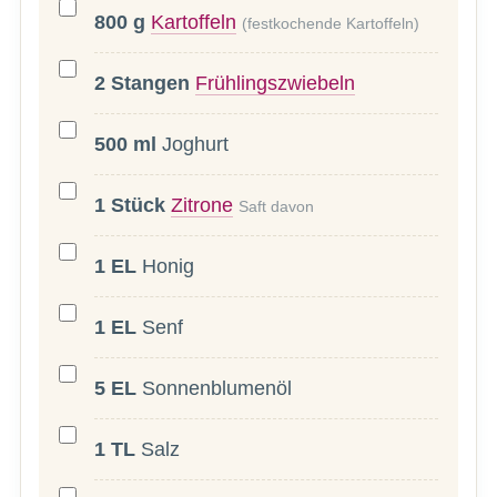
800
g
Kartoffeln
(festkochende Kartoffeln)
2
Stangen
Frühlingszwiebeln
500
ml
Joghurt
1
Stück
Zitrone
Saft davon
1
EL
Honig
1
EL
Senf
5
EL
Sonnenblumenöl
1
TL
Salz