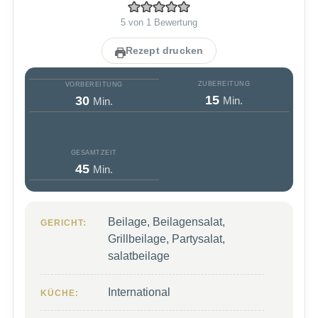
5
von 1 Bewertung
Rezept drucken
ZUBEREITUNG
VORBEREITUNG
Minuten
Minuten
15
30
Min.
Min.
GESAMTZEIT
Minuten
45
Min.
Beilage, Beilagensalat,
GERICHT:
Grillbeilage, Partysalat,
salatbeilage
International
KÜCHE: