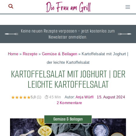
≡
M
ö
Keine neuen Rezepte verpassen – jetzt kostenlos zum
Newsletter anmelden.
Home
»
Rezepte
»
Gemüse & Beilagen
»
Kartoffelsalat mit Joghurt |
der leichte Kartoffelsalat
KARTOFFELSALAT MIT JOGHURT | DER
LEICHTE KARTOFFELSALAT
Autor:
Anja Würfl
15. August 2024
5,0
(1)
45 Min
2 Kommentare
Gemüse & Beilagen