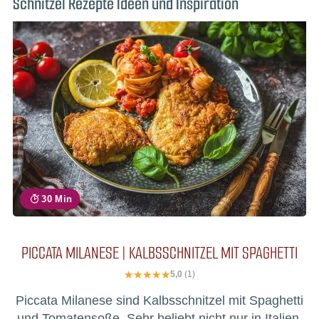
Schnitzel Rezepte Ideen und Inspiration
30 Min
PICCATA MILANESE | KALBSSCHNITZEL MIT SPAGHETTI
5,0
(1)
Piccata Milanese sind Kalbsschnitzel mit Spaghetti
und Tomatensoße. Sehr beliebt nicht nur in Italien.