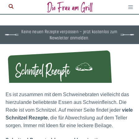
≡
M
ö
Keine neuen Rezepte verpassen – jetzt kostenlos zum
Newsletter anmelden.
Schnitzel Rezepte
Es ist zusammen mit dem Schweinebraten vielleicht das
hierzulande beliebteste Essen aus Schweinfleisch. Die
Rede ist vom Schnitzel. Auf meiner Seite findet jeder
viele
Schnitzel Rezepte
, die für Abwechslung auf dem Teller
sorgen. Immer mit Ideen für eine leckere Beilage.