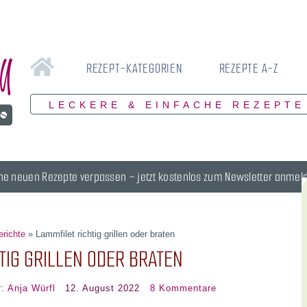
REZEPT-KATEGORIEN
REZEPTE A-Z
LECKERE & EINFACHE REZEPTE
ne neuen Rezepte verpassen – jetzt kostenlos zum Newsletter anmel
erichte
»
Lammfilet richtig grillen oder braten
TIG GRILLEN ODER BRATEN
r:
Anja Würfl
12. August 2022
8 Kommentare