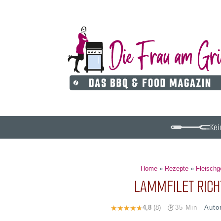
Kei
Home
»
Rezepte
»
Fleischg
LAMMFILET RICH
Auto
4,8
(8)
35 Min