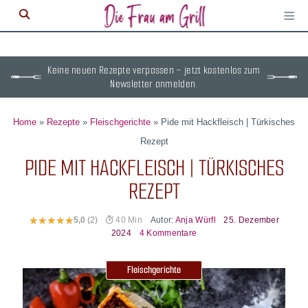
≡
M
ö
Keine neuen Rezepte verpassen – jetzt kostenlos zum
Newsletter anmelden.
Home
»
Rezepte
»
Fleischgerichte
»
Pide mit Hackfleisch | Türkisches
Rezept
PIDE MIT HACKFLEISCH | TÜRKISCHES
REZEPT
Autor:
Anja Würfl
25. Dezember
5,0
(2)
40 Min
2024
4 Kommentare
Fleischgerichte