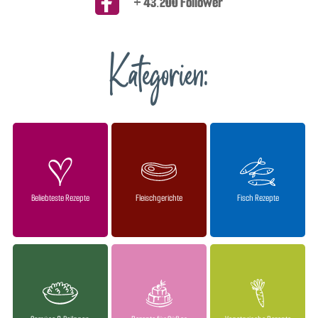
+ 43.200 Follower
Kategorien:
Beliebteste Rezepte
Fleischgerichte
Fisch Rezepte