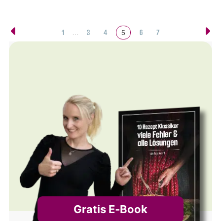
1
3
4
6
7
…
5
Gratis E‑Book