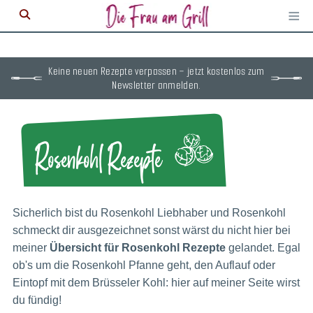
≡
M
ö
Keine neuen Rezepte verpassen – jetzt kostenlos zum
Newsletter anmelden.
Rosenkohl Rezepte
Sicherlich bist du Rosenkohl Liebhaber und Rosenkohl
schmeckt dir ausgezeichnet sonst wärst du nicht hier bei
meiner
Übersicht für Rosenkohl Rezepte
gelandet. Egal
ob's um die Rosenkohl Pfanne geht, den Auflauf oder
Eintopf mit dem Brüsseler Kohl: hier auf meiner Seite wirst
du fündig!