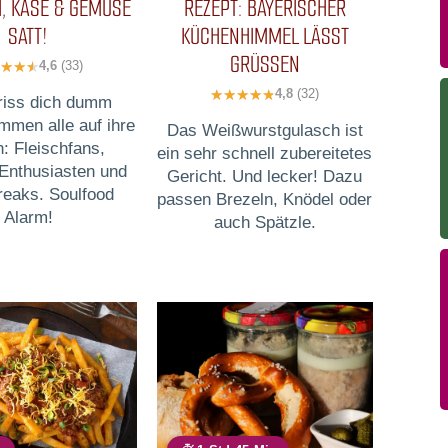
H, KÄSE & GEMÜSE
EZEPT: BAYERISCHER K
SATT!
ÜCHENHIMMEL LÄSST G
RÜSSEN
4,6
(33)
4,8
(32)
riss dich dumm
mmen alle auf ihre
Das Weißwurstgulasch ist
: Fleischfans,
ein sehr schnell zubereitetes
nthusiasten und
Gericht. Und lecker! Dazu
eaks. Soulfood
passen Brezeln, Knödel oder
Alarm!
auch Spätzle.