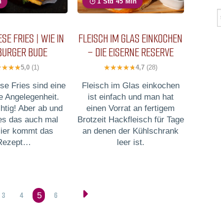
n
1 Std 45 Min
ESE FRIES | WIE IN
FLEISCH IM GLAS EINKOCHEN
BURGER BUDE
– DIE EISERNE RESERVE
5,0
(1)
4,7
(28)
se Fries sind eine
Fleisch im Glas einkochen
e Angelegenheit.
ist einfach und man hat
htig! Aber ab und
einen Vorrat an fertigem
 es das auch mal
Brotzeit Hackfleisch für Tage
Hier kommt das
an denen der Kühlschrank
Rezept…
leer ist.
3
4
6
5