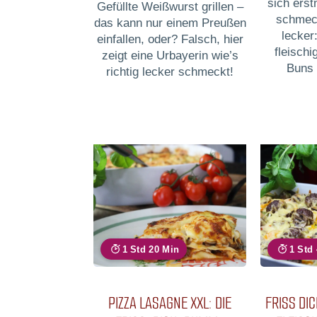
sich ers
Gefüllte Weißwurst grillen –
schmeck
das kann nur einem Preußen
lecker:
einfallen, oder? Falsch, hier
fleischi
zeigt eine Urbayerin wie’s
Buns 
richtig lecker schmeckt!
1 Std 20 Min
1 Std
PIZZA LASAGNE XXL: DIE
FRISS DI