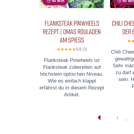
40 Min
40 Mi
FLANKSTEAK PINWHEELS
CHILI CHE
REZEPT | OMAS ROULADEN
DER 
AM SPIESS
5,0
(3)
Chili Chee
gewaltig
Flanksteak Pinwheels ist
Sehr mäc
Flanksteak zubereiten auf
zu darf
höchstem optischen Niveau.
sein. 
Wie es einfach klappt
erfährst du in diesem Rezept
Artikel.
1
…