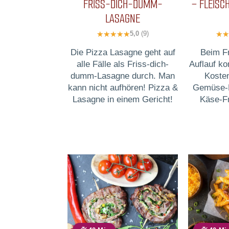
FRISS-DICH-DUMM-
– FLEISC
LASAGNE
5,0
(9)
Die Pizza Lasagne geht auf
Beim F
alle Fälle als Friss-dich-
Auflauf ko
dumm-Lasagne durch. Man
Kosten
kann nicht aufhören! Pizza &
Gemüse-E
Lasagne in einem Gericht!
Käse-Fr