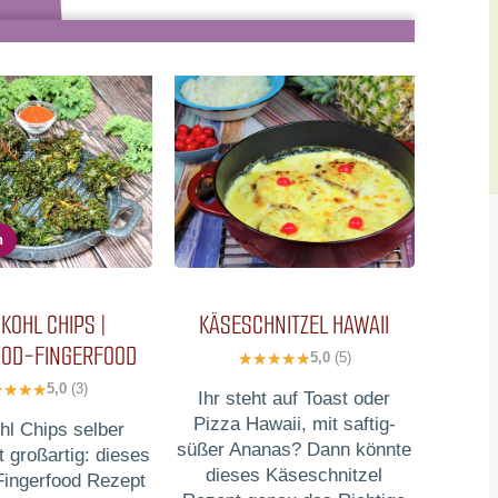
n
KOHL CHIPS |
KÄSESCHNITZEL HAWAII
OD-FINGERFOOD
5,0
(5)
5,0
(3)
Ihr steht auf Toast oder
Pizza Hawaii, mit saftig-
hl Chips selber
süßer Ananas? Dann könnte
 großartig: dieses
dieses Käseschnitzel
ingerfood Rezept