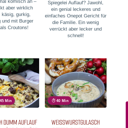
tmal komisch an –
Spiegelei Auflauf? Jawohl,
t aber wirklich
ein genial leckeres und
 käsig, gurkig,
einfaches Onepot Gericht für
g und mit Burger
die Familie. Ein wenig
als Croutons!
verrückt aber lecker und
schnell!
 45 Min
40 Min
CH DUMM AUFLAUF
WEISSWURSTGULASCH R