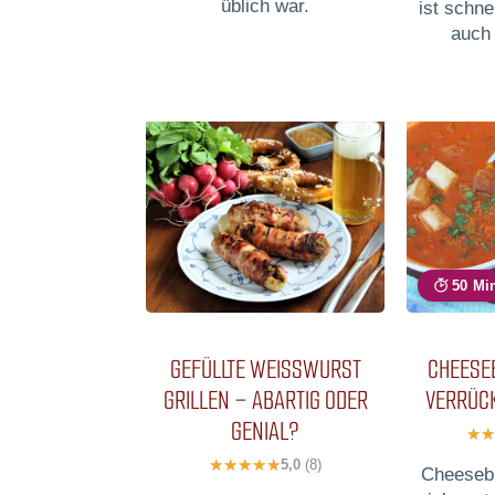
üblich war.
ist schne
auch 
50 Mi
GEFÜLLTE WEISSWURST G
CHEESE
RILLEN – ABARTIG ODER G
VERRÜC
ENIAL?
5,0
(8)
Cheesebu