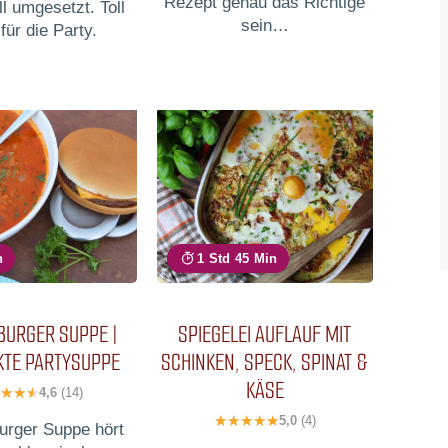
Rezept genau das Richtige
ll umgesetzt. Toll
sein…
für die Party.
n
1 Std 45 Min
BURGER SUPPE |
SPIEGELEI AUFLAUF MIT
KTE PARTYSUPPE
SCHINKEN, SPECK, SPINAT &
KÄSE
4,6
(14)
5,0
(4)
rger Suppe hört