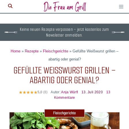
≡
M
ö
Keine neuen Rezepte verpassen – jetzt kostenlos zum
Newsletter anmelden.
Home
»
Rezepte
»
Fleischgerichte
»
Gefüllte Weißwurst grillen –
abartig oder genial?
GEFÜLLTE WEISSWURST GRILLEN – A
BARTIG ODER GENIAL?
Autor:
Anja Würfl
13. Juli 2020
13
5,0
(8)
Kommentare
Fleischgerichte