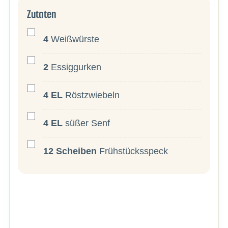
Zutaten
4
Weißwürste
2
Essiggurken
4
EL
Röstzwiebeln
4
EL
süßer Senf
12
Scheiben
Frühstücksspeck