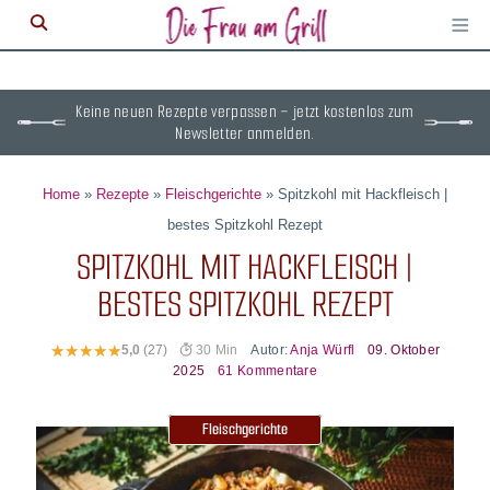
≡
M
ö
Keine neuen Rezepte verpassen – jetzt kostenlos zum
Newsletter anmelden.
Home
»
Rezepte
»
Fleischgerichte
»
Spitzkohl mit Hackfleisch |
bestes Spitzkohl Rezept
SPITZKOHL MIT HACKFLEISCH |
BESTES SPITZKOHL REZEPT
Autor:
Anja Würfl
09. Oktober
5,0
(27)
30 Min
2025
61 Kommentare
Fleischgerichte