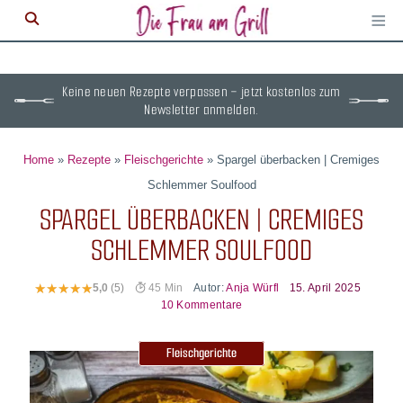
≡
M
ö
Keine neuen Rezepte verpassen – jetzt kostenlos zum
Newsletter anmelden.
Home
»
Rezepte
»
Fleischgerichte
»
Spargel überbacken | Cremiges
Schlemmer Soulfood
SPARGEL ÜBERBACKEN | CREMIGES
SCHLEMMER SOULFOOD
Autor:
Anja Würfl
15. April 2025
5,0
(5)
45 Min
10 Kommentare
Fleischgerichte