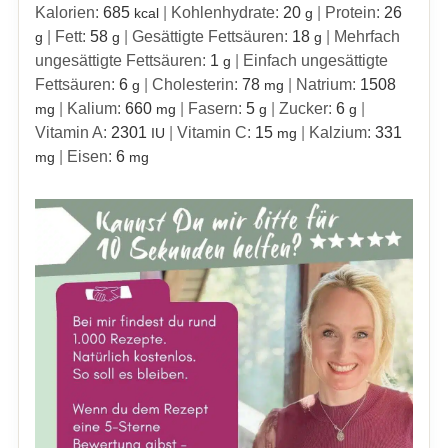
Kalorien:
685
|
Kohlenhydrate:
20
|
Protein:
26
kcal
g
|
Fett:
58
|
Gesättigte Fettsäuren:
18
|
Mehrfach
g
g
g
ungesättigte Fettsäuren:
1
|
Einfach ungesättigte
g
Fettsäuren:
6
|
Cholesterin:
78
|
Natrium:
1508
g
mg
|
Kalium:
660
|
Fasern:
5
|
Zucker:
6
|
mg
mg
g
g
Vitamin A:
2301
|
Vitamin C:
15
|
Kalzium:
331
IU
mg
|
Eisen:
6
mg
mg