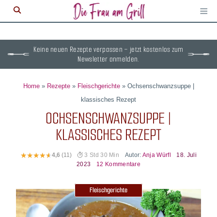
≡
M
ö
Keine neuen Rezepte verpassen – jetzt kostenlos zum
Newsletter anmelden.
Home
»
Rezepte
»
Fleischgerichte
»
Ochsenschwanzsuppe |
klassisches Rezept
OCHSENSCHWANZSUPPE |
KLASSISCHES REZEPT
Autor:
Anja Würfl
18. Juli
4,6
(11)
3 Std 30 Min
2023
12 Kommentare
Fleischgerichte