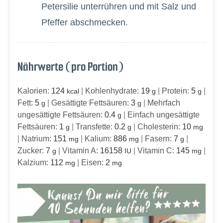
Petersilie unterrühren und mit Salz und
Pfeffer abschmecken.
Nährwerte (pro Portion)
Kalorien:
124
|
Kohlenhydrate:
19
|
Protein:
5
|
kcal
g
g
Fett:
5
|
Gesättigte Fettsäuren:
3
|
Mehrfach
g
g
ungesättigte Fettsäuren:
0.4
|
Einfach ungesättigte
g
Fettsäuren:
1
|
Transfette:
0.2
|
Cholesterin:
10
g
g
mg
|
Natrium:
151
|
Kalium:
886
|
Fasern:
7
|
mg
mg
g
Zucker:
7
|
Vitamin A:
16158
|
Vitamin C:
145
|
g
IU
mg
Kalzium:
112
|
Eisen:
2
mg
mg