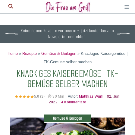
≡
M
ö
Keine neuen Rezepte verpassen – jetzt kostenlos zum
Newsletter anmelden.
Home
»
Rezepte
»
Gemüse & Beilagen
»
Knackiges Kaisergemüse |
TK-Gemüse selber machen
KNACKIGES KAISERGEMÜSE | TK-
GEMÜSE SELBER MACHEN
Autor:
Matthias Würfl
02. Juni
5,0
(3)
30 Min
2022
4 Kommentare
Gemüse & Beilagen