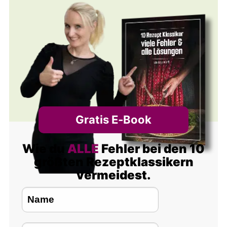
Gratis E‑Book
Wie du
ALLE
Fehler bei den 10
größten Rezeptklassikern
vermeidest.