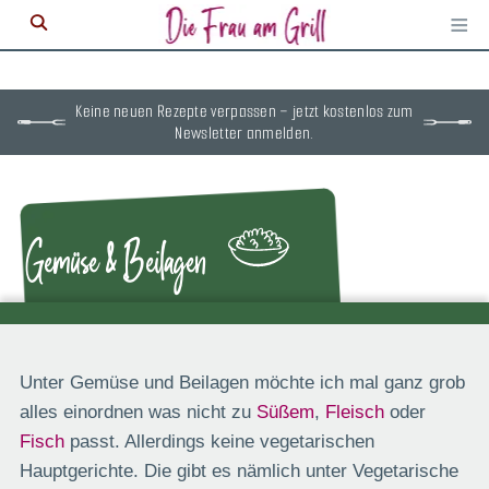
≡
M
ö
Keine neuen Rezepte verpassen – jetzt kostenlos zum
Newsletter anmelden.
Gemüse & Beilagen
Unter Gemüse und Beilagen möchte ich mal ganz grob
alles einordnen was nicht zu
Süßem
,
Fleisch
oder
Fisch
passt. Allerdings keine vegetarischen
Hauptgerichte. Die gibt es nämlich unter Vegetarische