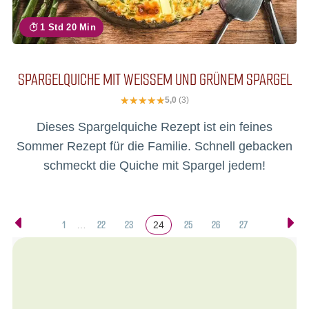
1 Std 20 Min
SPARGELQUICHE MIT WEISSEM UND GRÜNEM SPARGEL
5,0
(3)
Dieses Spargelquiche Rezept ist ein feines
Sommer Rezept für die Familie. Schnell gebacken
schmeckt die Quiche mit Spargel jedem!
1
22
23
25
26
27
…
24