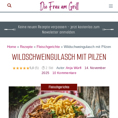
≡
M
ö
Keine neuen Rezepte verpassen – jetzt kostenlos zum
Newsletter anmelden.
Home
»
Rezepte
»
Fleischgerichte
»
Wildschweingulasch mit Pilzen
WILDSCHWEINGULASCH MIT PILZEN
Autor:
Anja Würfl
14. November
5,0
(5)
2 Std
2025
10 Kommentare
Fleischgerichte