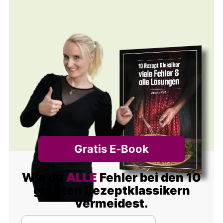
Gratis E‑Book
Wie du
ALLE
Fehler bei den 10
größten Rezeptklassikern
vermeidest.