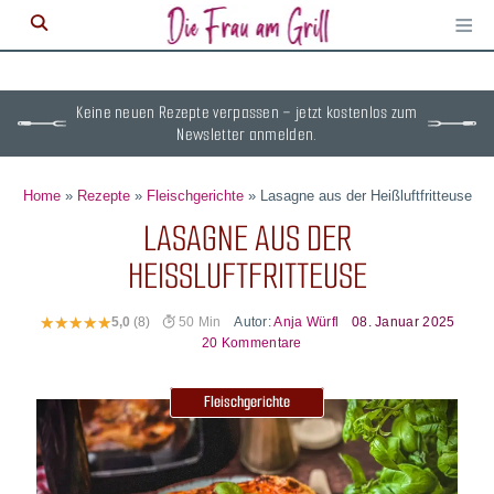
≡
M
ö
Keine neuen Rezepte verpassen – jetzt kostenlos zum
Newsletter anmelden.
Home
»
Rezepte
»
Fleischgerichte
»
Lasagne aus der Heißluftfritteuse
LASAGNE AUS DER
HEISSLUFTFRITTEUSE
Autor:
Anja Würfl
08. Januar 2025
5,0
(8)
50 Min
20 Kommentare
Fleischgerichte