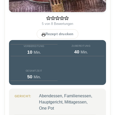
5
von
8
Bewertungen
Rezept drucken
ZUBEREITUNG
VORBEREITUNG
Minuten
Minuten
40
10
Min.
Min.
GESAMTZEIT
Minuten
50
Min.
Abendessen, Familienessen,
GERICHT:
Hauptgericht, Mittagessen,
One Pot