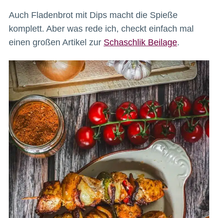
Auch Fladenbrot mit Dips macht die Spieße
komplett. Aber was rede ich, checkt einfach mal
einen großen Artikel zur
Schaschlik Beilage
.