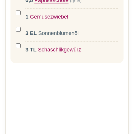
0,5
Paprikaschote
(grün)
1
Gemüsezwiebel
3
EL
Sonnenblumenöl
3
TL
Schaschlikgewürz