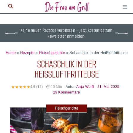
≡
M
ö
Keine neuen Rezepte verpassen – jetzt kostenlos zum
Newsletter anmelden.
Home
»
Rezepte
»
Fleischgerichte
»
Schaschlik in der Heißluftfritteuse
SCHASCHLIK IN DER
HEISSLUFTFRITTEUSE
Autor:
Anja Würfl
21. Mai 2025
4,9
(12)
40 Min
29 Kommentare
Fleischgerichte