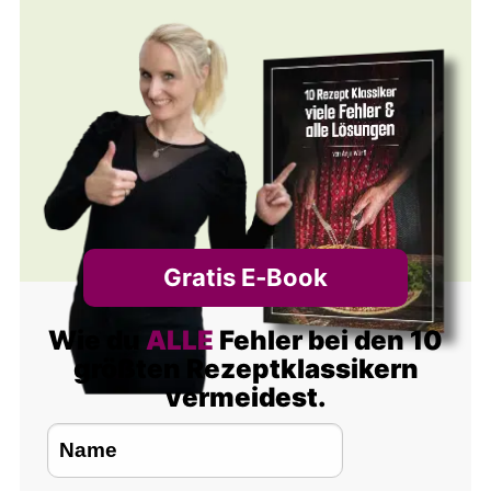
Gratis E‑Book
Wie du
ALLE
Fehler bei den 10
größten Rezeptklassikern
vermeidest.