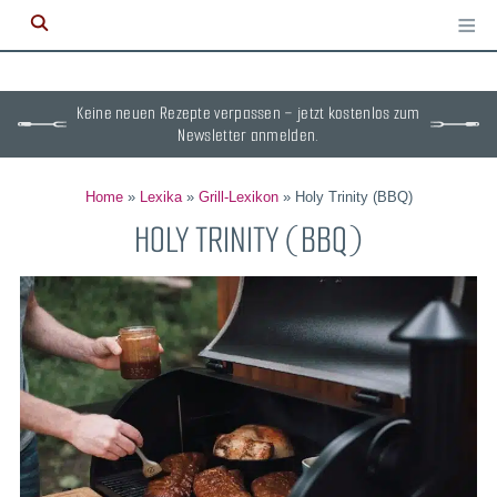
≡
M
ö
Keine neuen Rezepte verpassen – jetzt kostenlos zum
Newsletter anmelden.
Home
»
Lexika
»
Grill-Lexikon
»
Holy Trinity (BBQ)
HOLY TRINITY (BBQ)