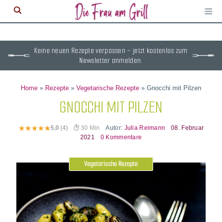
≡
M
ö
Keine neuen Rezepte verpassen – jetzt kostenlos zum
Newsletter anmelden.
Home
»
Rezepte
»
Vegetarische Rezepte
»
Gnocchi mit Pilzen
GNOCCHI MIT PILZEN
Autor:
Julia Reimann
08. Februar
5,0
(4)
30 Min
2021
0 Kommentare
Vegetarische Rezepte