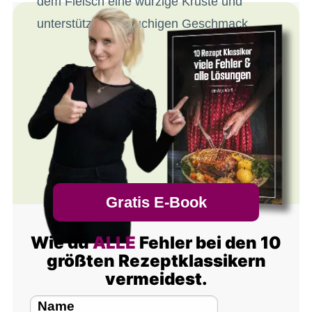
dem Fleisch eine würzige Kruste und
unterstützt den rauchigen Geschmack.
Gratis E-Book
Wie du
ALLE
Fehler bei den 10
größten Rezeptklassikern
vermeidest.