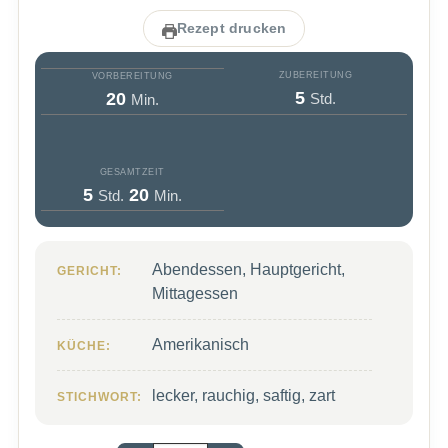
Rezept drucken
ZUBEREITUNG
VORBEREITUNG
Stunden
Minuten
5
20
Std.
Min.
GESAMTZEIT
Stunden
Minuten
5
20
Std.
Min.
Abendessen, Hauptgericht,
GERICHT:
Mittagessen
Amerikanisch
KÜCHE:
lecker, rauchig, saftig, zart
STICHWORT: