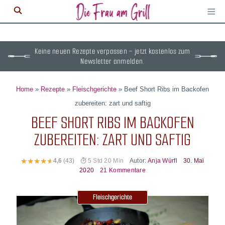
≡
M
ö
Keine neuen Rezepte verpassen – jetzt kostenlos zum
Newsletter anmelden.
Home
»
Rezepte
»
Fleischgerichte
»
Beef Short Ribs im Backofen
zubereiten: zart und saftig
BEEF SHORT RIBS IM BACKOFEN
ZUBEREITEN: ZART UND SAFTIG
Autor:
Anja Würfl
30. Mai
4,6
(43)
5 Std 20 Min
2020
21 Kommentare
Fleischgerichte