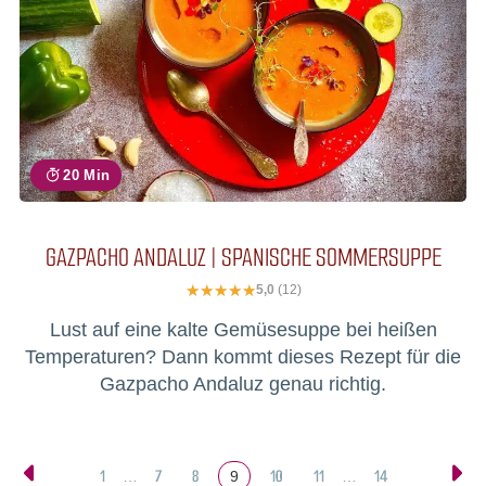
20 Min
GAZPACHO ANDALUZ | SPANISCHE SOMMERSUPPE
5,0
(12)
Lust auf eine kalte Gemüsesuppe bei heißen
Temperaturen? Dann kommt dieses Rezept für die
Gazpacho Andaluz genau richtig.
1
7
8
10
11
14
…
9
…