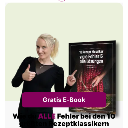
Gratis E‑Book
Wie du
ALLE
Fehler bei den 10
größten Rezeptklassikern