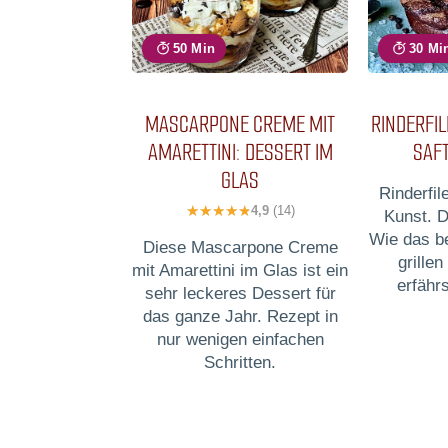
50 Min
30 Mi
MASCARPONE CREME MIT
RINDERFIL
AMARETTINI: DESSERT IM
SAFT
GLAS
Rinderfile
4,9
(14)
Kunst. D
Wie das b
Diese Mascarpone Creme
grillen
mit Amarettini im Glas ist ein
erfähr
sehr leckeres Dessert für
das ganze Jahr. Rezept in
nur wenigen einfachen
Schritten.