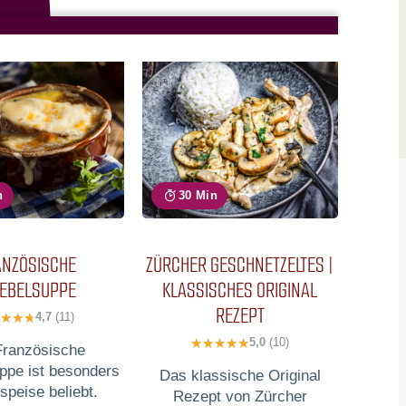
n
30 Min
ANZÖSISCHE
ZÜRCHER GESCHNETZELTES |
IEBELSUPPE
KLASSISCHES ORIGINAL
REZEPT
4,7
(11)
5,0
(10)
Französische
ppe ist besonders
Das klassische Original
speise beliebt.
Rezept von Zürcher