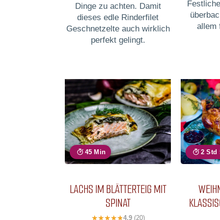
Festlich
Dinge zu achten. Damit
überbac
dieses edle Rinderfilet
allem 
Geschnetzelte auch wirklich
perfekt gelingt.
45 Min
2 Std
LACHS IM BLÄTTERTEIG MIT
WEIH
SPINAT
KLASSI
4,9
(20)