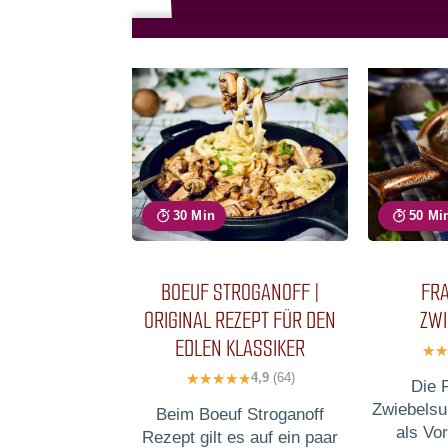
30 Min
50 Mi
BOEUF STROGANOFF |
FR
ORIGINAL REZEPT FÜR DEN
ZW
EDLEN KLASSIKER
4,9
(64)
Die 
Zwiebelsu
Beim Boeuf Stroganoff
als Vor
Rezept gilt es auf ein paar