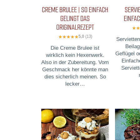
CREME BRULEE | SO EINFACH
SERVI
GELINGT DAS
EINFAC
ORIGINALREZEPT
5,0
(13)
Serviette
Beila
Die Creme Brulee ist
Geflügel 
wirklich kein Hexenwerk.
Einfach
Also in der Zubereitung. Vom
Serviet
Geschmack her könnte man
dies sicherlich meinen. So
lecker…