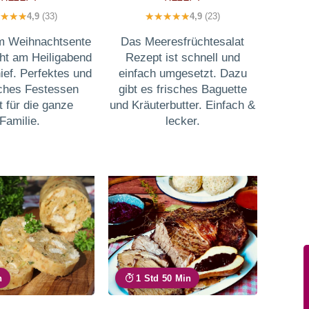
4,9
(33)
4,9
(23)
m Weihnachtsente
Das Meeresfrüchtesalat
ht am Heiligabend
Rezept ist schnell und
ief. Perfektes und
einfach umgesetzt. Dazu
ches Festessen
gibt es frisches Baguette
 für die ganze
und Kräuterbutter. Einfach &
Familie.
lecker.
n
1 Std 50 Min