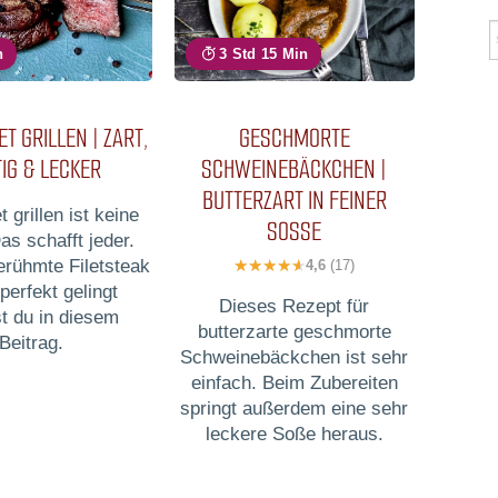
n
3 Std 15 Min
ET GRILLEN | ZART,
GESCHMORTE
IG & LECKER
SCHWEINEBÄCKCHEN |
BUTTERZART IN FEINER
t grillen ist keine
SOSSE
as schafft jeder.
erühmte Filetsteak
4,6
(17)
 perfekt gelingt
Dieses Rezept für
st du in diesem
butterzarte geschmorte
Beitrag.
Schweinebäckchen ist sehr
einfach. Beim Zubereiten
springt außerdem eine sehr
leckere Soße heraus.