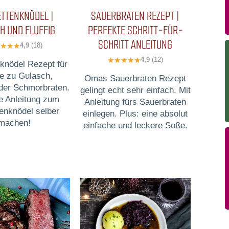
ETTENKNÖDEL |
SAUERBRATEN REZEPT |
H UND FLUFFIG
PERFEKTE SCHRITT-FÜR-
SCHRITT ANLEITUNG
4,9
(18)
4,9
(12)
nknödel Rezept für
ge zu Gulasch,
Omas Sauerbraten Rezept
oder Schmorbraten.
gelingt echt sehr einfach. Mit
e Anleitung zum
Anleitung fürs Sauerbraten
tenknödel selber
einlegen. Plus: eine absolut
machen!
einfache und leckere Soße.