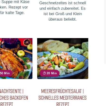
e Suppe mit Käse
Geschnetzeltes ist schnell
ken. Rezept vor
und einfach zubereitet. Es
für kalte Tage.
ist bei Groß und Klein
überaus beliebt.
 50 Min
20 Min
NACHTSENTE |
MEERESFRÜCHTESALAT |
SCHES BACKOFEN
SCHNELLES MEDITERRANES
REZEPT
REZEPT