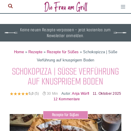
≡
M
ö
Keine neuen Rezepte verpassen – jetzt kostenlos zum
Newsletter anmelden.
Home
»
Rezepte
»
Rezepte für Süßes
»
Schokopizza | Süße
Verführung auf knusprigem Boden
SCHOKOPIZZA | SÜSSE VERFÜHRUNG A
UF KNUSPRIGEM BODEN
Autor:
Anja Würfl
11. Oktober 2025
5,0
(5)
30 Min
12 Kommentare
Rezepte für Süßes