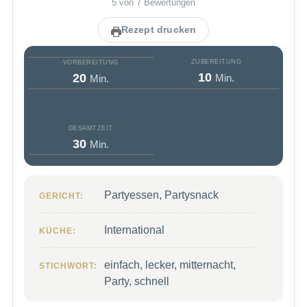
5
von
7
Bewertungen
Rezept drucken
ZUBEREITUNG
VORBEREITUNG
Minuten
Minuten
10
20
Min.
Min.
GESAMTZEIT
Minuten
30
Min.
Partyessen, Partysnack
GERICHT:
International
KÜCHE:
einfach, lecker, mitternacht,
STICHWORT:
Party, schnell