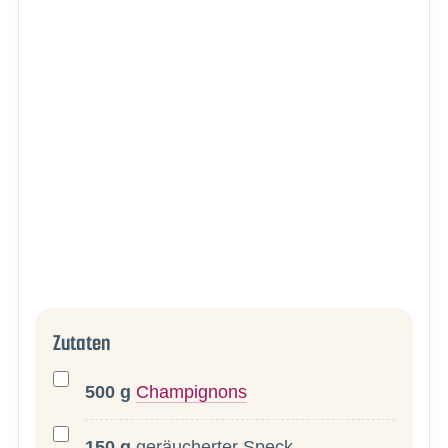
Zutaten
500
g
Champignons
150
g
geräucherter Speck