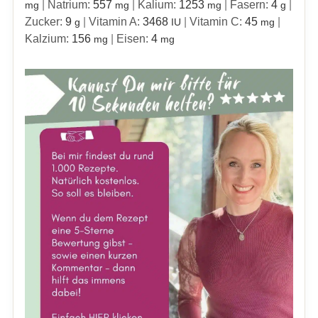
|
Natrium:
557
|
Kalium:
1253
|
Fasern:
4
|
mg
mg
mg
g
Zucker:
9
|
Vitamin A:
3468
|
Vitamin C:
45
|
g
IU
mg
Kalzium:
156
|
Eisen:
4
mg
mg