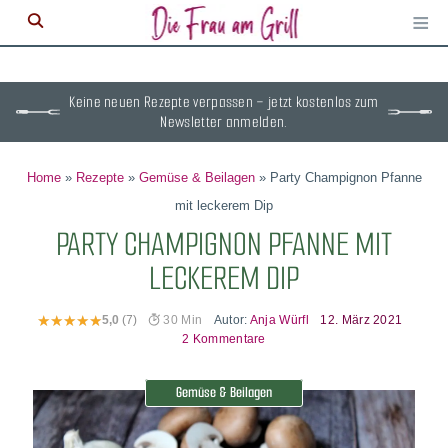
≡
M
ö
Keine neuen Rezepte verpassen – jetzt kostenlos zum
Newsletter anmelden.
Home
»
Rezepte
»
Gemüse & Beilagen
»
Party Champignon Pfanne
mit leckerem Dip
PARTY CHAMPIGNON PFANNE MIT
LECKEREM DIP
Autor:
Anja Würfl
12. März 2021
5,0
(7)
30 Min
2 Kommentare
Gemüse & Beilagen