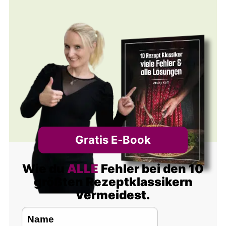
Gratis E‑Book
Wie du
ALLE
Fehler bei den 10
größten Rezeptklassikern
vermeidest.