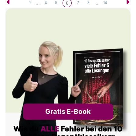
1
4
5
7
8
14
…
6
…
Gratis E‑Book
Wie du
ALLE
Fehler bei den 10