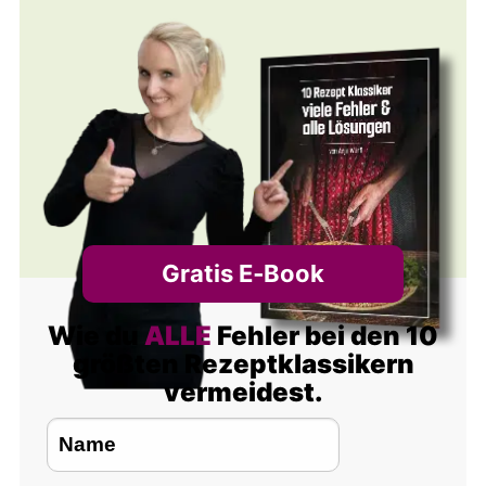
Gratis E‑Book
Wie du
ALLE
Fehler bei den 10
größten Rezeptklassikern
vermeidest.