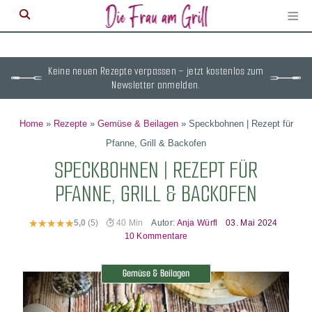
≡
M
ö
Keine neuen Rezepte verpassen – jetzt kostenlos zum
Newsletter anmelden.
Home
»
Rezepte
»
Gemüse & Beilagen
»
Speckbohnen | Rezept für
Pfanne, Grill & Backofen
SPECKBOHNEN | REZEPT FÜR
PFANNE, GRILL & BACKOFEN
Autor:
Anja Würfl
03. Mai 2024
5,0
(5)
40 Min
10 Kommentare
Gemüse & Beilagen