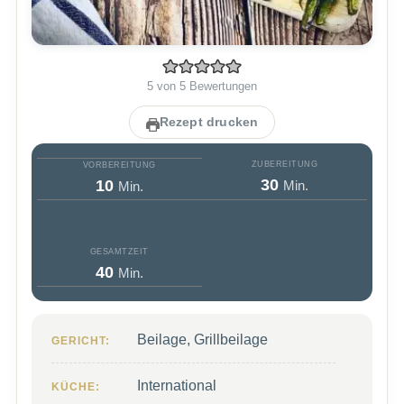
5
von
5
Bewertungen
Rezept drucken
ZUBEREITUNG
VORBEREITUNG
Minuten
Minuten
30
10
Min.
Min.
GESAMTZEIT
Minuten
40
Min.
Beilage, Grillbeilage
GERICHT:
International
KÜCHE: