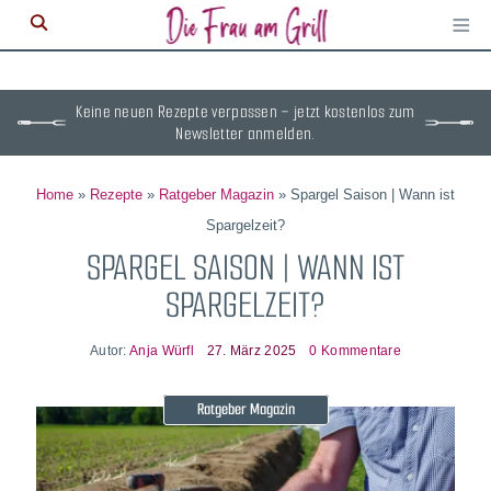
≡
M
ö
Keine neuen Rezepte verpassen – jetzt kostenlos zum
Newsletter anmelden.
Home
»
Rezepte
»
Ratgeber Magazin
»
Spargel Saison | Wann ist
Spargelzeit?
SPARGEL SAISON | WANN IST
SPARGELZEIT?
Autor:
Anja Würfl
27. März 2025
0 Kommentare
Ratgeber Magazin