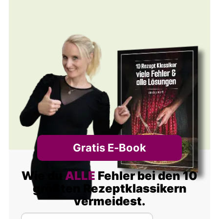
Gratis E‑Book
Wie du
ALLE
Fehler bei den 10
größten Rezeptklassikern
vermeidest.