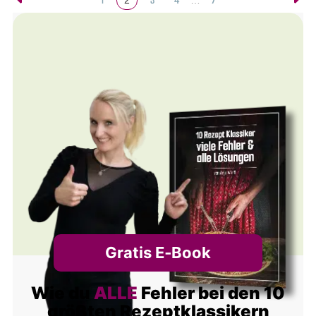
2
…
Gratis E‑Book
Wie du
ALLE
Fehler bei den 10
größten Rezeptklassikern