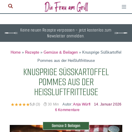
≡
M
ö
Keine neuen Rezepte verpassen – jetzt kostenlos zum
Newsletter anmelden.
Home
»
Rezepte
»
Gemüse & Beilagen
»
Knusprige Süßkartoffel
Pommes aus der Heißluftfritteuse
KNUSPRIGE SÜSSKARTOFFEL P
OMMES AUS DER H
EISSLUFTFRITTEUSE
Autor:
Anja Würfl
14. Januar 2026
5,0
(3)
30 Min
6 Kommentare
Gemüse & Beilagen