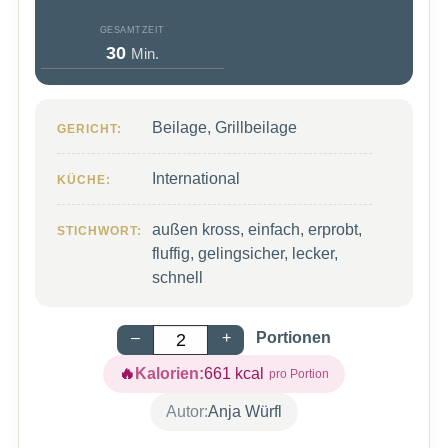
GESAMTZEIT
Minuten
30
Min.
Beilage, Grillbeilage
GERICHT:
International
KÜCHE:
außen kross, einfach, erprobt,
STICHWORT:
fluffig, gelingsicher, lecker,
schnell
–
+
Portionen
Kalorien:
661
kcal
Autor:
Anja Würfl