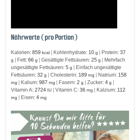
Nährwerte (pro Portion)
Kalorien:
859
|
Kohlenhydrate:
10
|
Protein:
37
kcal
g
|
Fett:
66
|
Gesättigte Fettsäuren:
25
|
Mehrfach
g
g
g
ungesättigte Fettsäuren:
5
|
Einfach ungesättigte
g
Fettsäuren:
32
|
Cholesterin:
189
|
Natrium:
158
g
mg
|
Kalium:
987
|
Fasern:
2
|
Zucker:
4
|
mg
mg
g
g
Vitamin A:
2724
|
Vitamin C:
36
|
Kalzium:
112
IU
mg
|
Eisen:
4
mg
mg