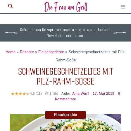
≡
M
ö
Keine neuen Rezepte verpassen – jetzt kostenlos zum
Newsletter anmelden.
Home
»
Rezepte
»
Fleischgerichte
»
Schweinegeschnetzeltes mit Pilz-
Rahm-Soße
SCHWEINEGESCHNETZELTES MIT
PILZ-RAHM-SOSSE
Autor:
Anja Würfl
17. Mai 2019
9
4,5
(11)
1 Std
Kommentare
Fleischgerichte