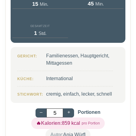
Minuten
Minuten
45
15
Min.
Min.
GESAMTZEIT
Stunde
1
Std.
Familienessen, Hauptgericht,
GERICHT:
Mittagessen
International
KÜCHE:
cremig, einfach, lecker, schnell
STICHWORT:
–
+
Portionen
Kalorien:
859
kcal
Autor:
Anja Würfl