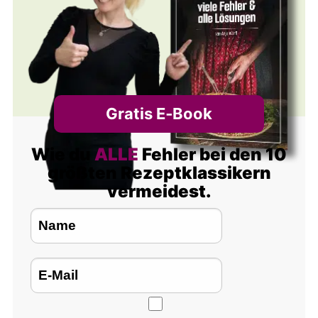
Gratis E‑Book
Wie du
ALLE
Fehler bei den 10
größten Rezeptklassikern
vermeidest.