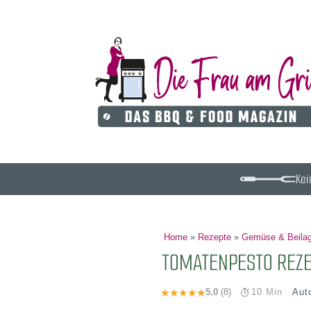
Kei
Home
»
Rezepte
»
Gemüse & Beila
TOMATENPESTO REZE
Aut
5,0
(8)
10 Min