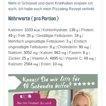
Mehl in Schüssel und dann Knethaken erspare ich
euch. Ich habe euch mein Pizzateig Rezept verlinkt.
Nährwerte (pro Portion)
Kalorien:
1033
|
Kohlenhydrate:
136
|
Protein:
kcal
g
49
|
Fett:
35
|
Gesättigte Fettsäuren:
18
|
g
g
g
Mehrfach ungesättigte Fettsäuren:
3
|
Einfach
g
ungesättigte Fettsäuren:
8
|
Cholesterin:
90
|
g
mg
Natrium:
3052
|
Kalium:
862
|
Fasern:
8
|
mg
mg
g
Zucker:
25
|
Vitamin A:
4895
|
Vitamin C:
49
|
g
IU
mg
Kalzium:
2564
|
Eisen:
10
mg
mg