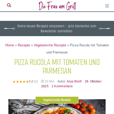
≡
M
ö
Keine neuen Rezepte verpassen – jetzt kostenlos zum
Newsletter anmelden.
Home
»
Rezepte
»
Vegetarische Rezepte
»
Pizza Rucola mit Tomaten
und Parmesan
PIZZA RUCOLA MIT TOMATEN UND
PARMESAN
Autor:
Anja Würfl
29. Oktober
5,0
(1)
30 Min
2025
2 Kommentare
Vegetarische Rezepte