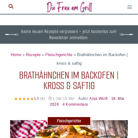
≡
M
ö
Keine neuen Rezepte verpassen – jetzt kostenlos zum
Newsletter anmelden.
Home
»
Rezepte
»
Fleischgerichte
»
Brathähnchen im Backofen |
kross & saftig
BRATHÄHNCHEN IM BACKOFEN |
KROSS & SAFTIG
Autor:
Anja Würfl
18. Mai
5,0
(4)
1 Std 10 Min
2026
4 Kommentare
Fleischgerichte