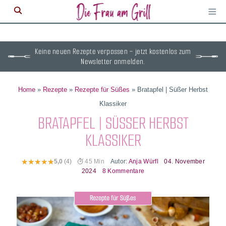
≡
M
ö
Keine neuen Rezepte verpassen – jetzt kostenlos zum
Newsletter anmelden.
Home
»
Rezepte
»
Rezepte für Süßes
»
Bratapfel | Süßer Herbst
Klassiker
BRATAPFEL | SÜSSER HERBST K
LASSIKER
Autor:
Anja Würfl
04. November
5,0
(4)
45 Min
2024
8 Kommentare
Rezepte für Süßes