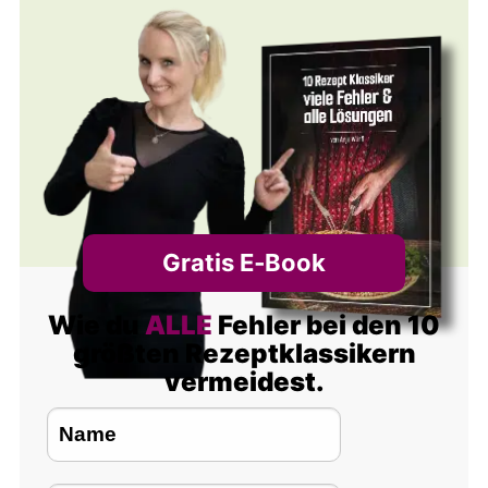
Gratis E‑Book
Wie du
ALLE
Fehler bei den 10
größten Rezeptklassikern
vermeidest.