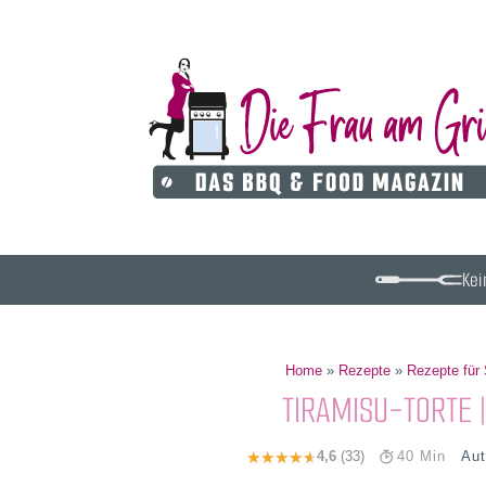
Kei
Home
»
Rezepte
»
Rezepte für
TIRAMISU-TORTE |
Aut
4,6
(33)
40 Min