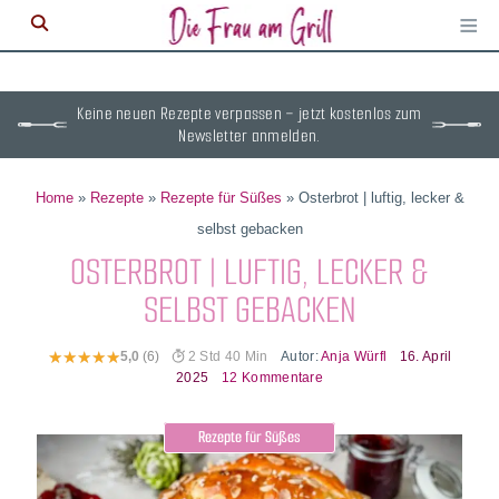
≡
M
ö
Keine neuen Rezepte verpassen – jetzt kostenlos zum
Newsletter anmelden.
Home
»
Rezepte
»
Rezepte für Süßes
»
Osterbrot | luftig, lecker &
selbst gebacken
OSTERBROT | LUFTIG, LECKER &
SELBST GEBACKEN
Autor:
Anja Würfl
16. April
5,0
(6)
2 Std 40 Min
2025
12 Kommentare
Rezepte für Süßes