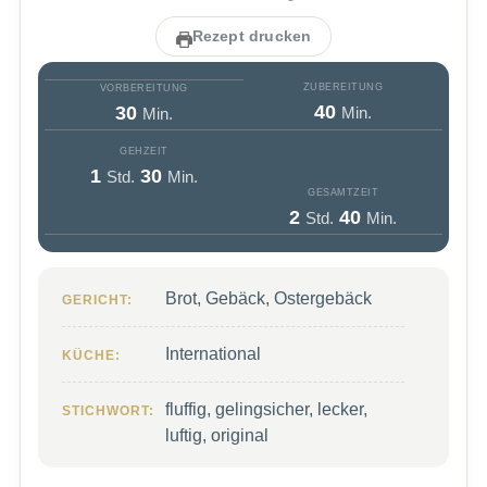
Rezept drucken
ZUBEREITUNG
VORBEREITUNG
Minuten
Minuten
40
30
Min.
Min.
GEHZEIT
Stunde
Minuten
1
30
Std.
Min.
GESAMTZEIT
Stunden
Minuten
2
40
Std.
Min.
Brot, Gebäck, Ostergebäck
GERICHT:
International
KÜCHE:
fluffig, gelingsicher, lecker,
STICHWORT:
luftig, original